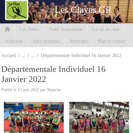
Panneau de gestion des cookies
Les Clayes GR
Les News
Notre Association
La vie du club
Adhesion
Infos pratiques
Participer
Plan et contact
Accueil
Départementale Individuel 16 Janvier 2022
Départementale Individuel 16
Janvier 2022
Publié le
13 juin 2022
par Natacha