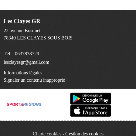
Les Clayes GR
22 avenue Bosquet
78340
LES CLAYES SOUS BOIS
Tél. :
0637838729
lesclayesgr@gmail.com
Informations légales
Signaler un contenu inapproprié
SPORTS
REGIONS
Charte cookies
Gestion des cookies