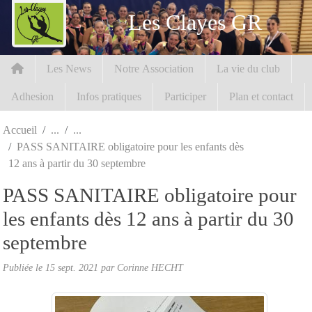
Panneau de gestion des cookies
Les Clayes GR
Les News
Notre Association
La vie du club
Adhesion
Infos pratiques
Participer
Plan et contact
Accueil
PASS SANITAIRE obligatoire pour les enfants dès
12 ans à partir du 30 septembre
PASS SANITAIRE obligatoire pour
les enfants dès 12 ans à partir du 30
septembre
Publiée le
15 sept. 2021
par Corinne HECHT