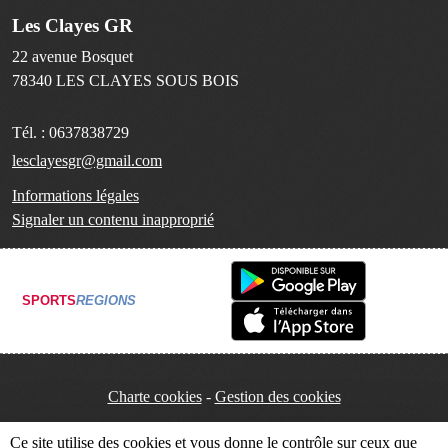
Les Clayes GR
22 avenue Bosquet
78340
LES CLAYES SOUS BOIS
Tél. :
0637838729
lesclayesgr@gmail.com
Informations légales
Signaler un contenu inapproprié
SPORTS
REGIONS
Charte cookies
Gestion des cookies
Ce site utilise des cookies et vous donne le contrôle sur ceux que