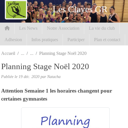
Panneau de gestion des cookies
Les Clayes GR
Les News
Notre Association
La vie du club
Adhesion
Infos pratiques
Participer
Plan et contact
Accueil
Planning Stage Noël 2020
Planning Stage Noël 2020
Publiée le
19 déc. 2020
par Natacha
Attention Semaine 1 les horaires changent pour
certaines gymnastes