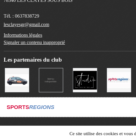
78340
LES CLAYES SOUS BOIS
Tél. :
0637838729
lesclayesgr@gmail.com
Informations légales
Signaler un contenu inapproprié
Les partenaires du club
SPORTS
REGIONS
Ce site utilise des cookies et vous