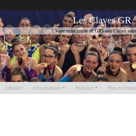
Les Clayes GR
Votre association de GRS aux Clayes sous
Adhesion
Infos pratiques
Participer
Plan et contact