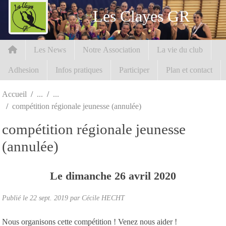
Panneau de gestion des cookies
Les Clayes GR
Les News
Notre Association
La vie du club
Adhesion
Infos pratiques
Participer
Plan et contact
Accueil
compétition régionale jeunesse (annulée)
compétition régionale jeunesse
(annulée)
Le
dimanche
26
avril
2020
Publié le
22 sept. 2019
par Cécile HECHT
Nous organisons cette compétition ! Venez nous aider !