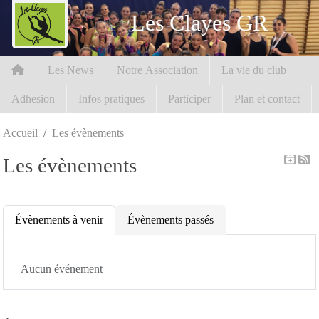
Panneau de gestion des cookies
Les Clayes GR
Les News
Notre Association
La vie du club
Adhesion
Infos pratiques
Participer
Plan et contact
Accueil
Les évènements
Les évènements
Évènements à venir
Évènements passés
Aucun événement