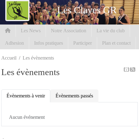
Panneau de gestion des cookies
Les Clayes GR
Les News
Notre Association
La vie du club
Adhesion
Infos pratiques
Participer
Plan et contact
Accueil
Les évènements
Les évènements
Évènements à venir
Évènements passés
Aucun événement