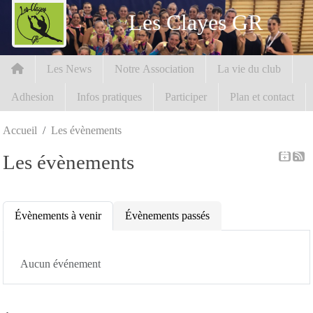
Panneau de gestion des cookies
Les Clayes GR
Les News
Notre Association
La vie du club
Adhesion
Infos pratiques
Participer
Plan et contact
Accueil
Les évènements
Les évènements
Évènements à venir
Évènements passés
Aucun événement